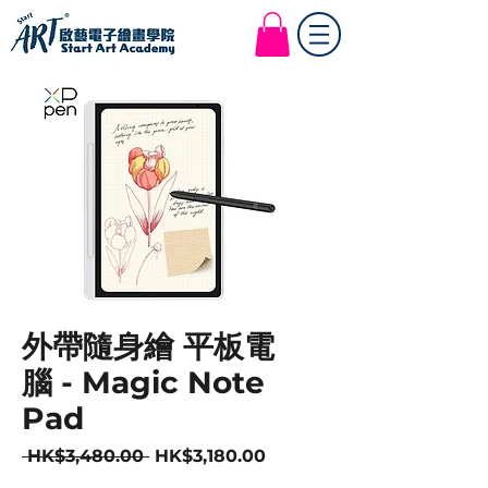
Start Art Workshop
外帶隨身繪 平板電
腦 - Magic Note
Pad
Regular
Sale
 HK$3,480.00 
HK$3,180.00
Price
Price