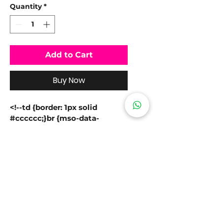
Quantity
*
Add to Cart
Buy Now
<!--td {border: 1px solid 
#cccccc;}br {mso-data-
placement:same-cell;}-->三合一
彩色紙感螢幕 X-Paper，90Hz高
刷新率，三種色顯模式隨心切換，創
新用戶的閱讀、手寫和創作的方式。
全新升級16K超敏壓感的手寫筆 X3 
Pro Pencil 2，書寫更加得心應
手。