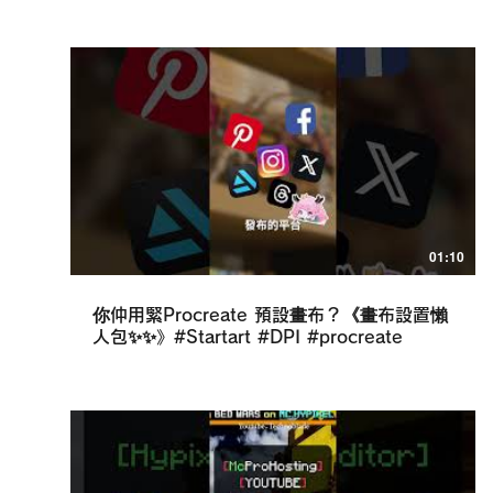
Start Art Workshop
青少年及兒童的電腦與平板繪畫課程，課程教
學1:4!
01:10
你仲用緊Procreate 預設畫布？《畫布設置懶
人包✨✨》#Startart #DPI #procreate