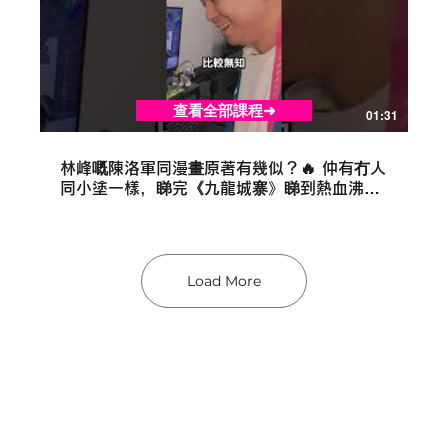
查看全部課程➜
01:31
林峰嘅陳洛軍同漫畫原著有幾似？🔥 仲有冇人
同小塗一樣，睇完《九龍城寨》睇到熱血沸
騰？ #九龍城寨 #香港電影 #林峰 #陳洛軍 #
司徒劍橋 #港漫 #金像獎 #香港人
Load More