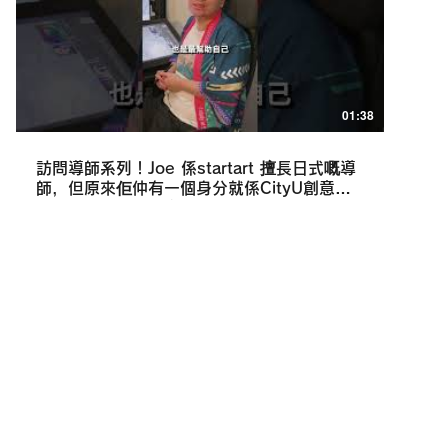
01:38
訪問導師系列！Joe 係startart 擅長日式嘅導
師，但原來佢仲有一個身分就係CityU創意媒
體裡面嘅大學生究竟佢係點樣兼顧到架呢？
#Startart #Clova #Creative Media