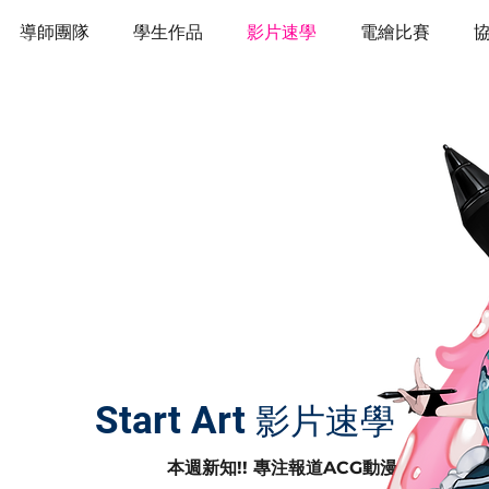
導師團隊
學生作品
影片速學
電繪比賽
Start Art
影片速學
本週新知!! 專注報道ACG動漫、遊戲和