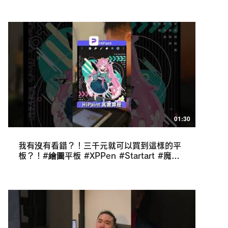
01:30
我有沒有看錯？！三千元就可以買到這樣的平
板？！#繪圖平板 #XPPen #Startart #魔法
手寫板 #平價繪圖 #學生必備 #電子書 #繪圖
工具 #開箱 #3C推薦 #數位創作 #畫畫神器