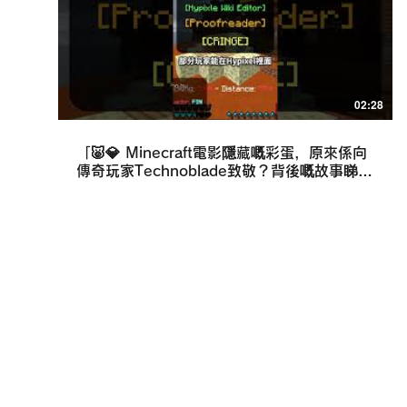
02:28
「🐷💎 Minecraft電影隱藏嘅彩蛋，原來係向
傳奇玩家Technoblade致敬？背後嘅故事睇到
眼濕濕… 🎮✨」#Minecraft電影
#Technoblad #雞騎士 #Startart