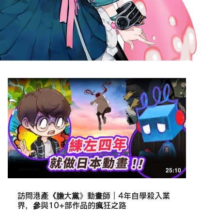
25:10
訪問港產《膽大黨》動畫師｜4年自學殺入業
界，參與10+部作品的瘋狂之路