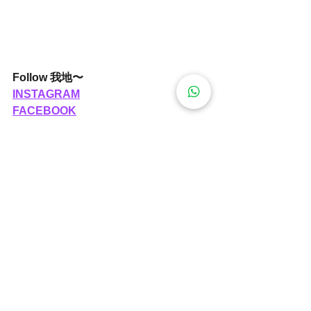
Follow 我地〜 
INSTAGRAM
FACEBOOK
報名 /查詢
https://api.whatsapp.com/send
?phone=85262326211