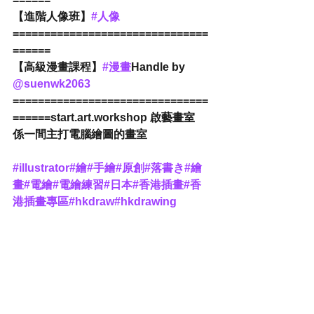
【進階人像班】
#人像
===============================
======
【高級漫畫課程】
#漫畫
Handle by 
@suenwk2063
===============================
======start.art.workshop 啟藝畫室
係一間主打電腦繪圖的畫室
#illustrator
#繪
#手繪
#原創
#落書き
#繪
畫
#電繪
#電繪練習
#日本
#香港插畫
#香
港插畫專區
#hkdraw
#hkdrawing