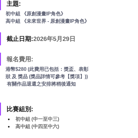
主題:
初中組 《原創漫畫IP角色》
高中組 《未來世界 - 原創漫畫IP角色》
截止日期:
2026年5月29日
報名費用:
港幣$280 (此費用已包括：獎盃、表彰
狀 及 獎品 (獎品詳情可參考【獎項】))
 有關作品退還之安排將稍後通知 
比賽組別:
初中組 (中一至中三)
高中組 (中四至中六)