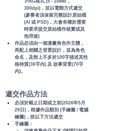
.PNG格式 (5 - 10MB，
300dpi)，並以電郵方式遞交 
(參賽者須保留完整設計原始檔 
(AI 或 PSD)，大會有權於需要
時要求提交原始檔作核實或其
他用途)
作品必須由一個漫畫角色作主體，
再配上相關之背景設計，並為角色
命名，及附上不多於100字描述其性
格特質(30字內) 及 故事背景(70字
內)。
遞交作品方法
必須於截止日期或之前(2026年5月
29日)，根據作品類別 (手繪圖 / 電腦
繪圖)，按以下方法遞交
手繪圖：
須將參賽作品正本 (請謹記於背