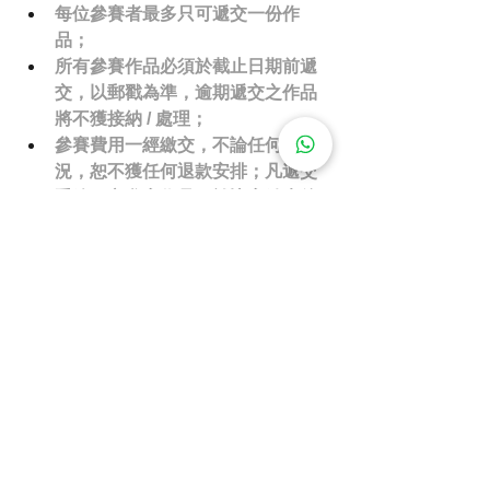
每位參賽者最多只可遞交一份作
品；
所有參賽作品必須於截止日期前遞
交，以郵戳為準，逾期遞交之作品
將不獲接納 / 處理；
參賽費用一經繳交，不論任何情
況，恕不獲任何退款安排；凡遞交
手繪圖之參賽作品可於比賽結束後
安排免費退還，詳情將稍後公佈；
參賽作品必須全為參賽者本人獨自
創作，不得使用人工智能(AI) 或其
他自動生成軟件進行構圖、圖像生
成、上色、修圖或內容創作等，如
經查證違規，主辦機構 (下稱：大
會) 有權取消其參賽或得獎資格；
參賽者如以電腦繪圖方式設計作
品，必須保留完整設計原始檔 (AI 
或 PSD)，包括圖層檔案；大會有權
於需要時要求參賽者提交原始檔作