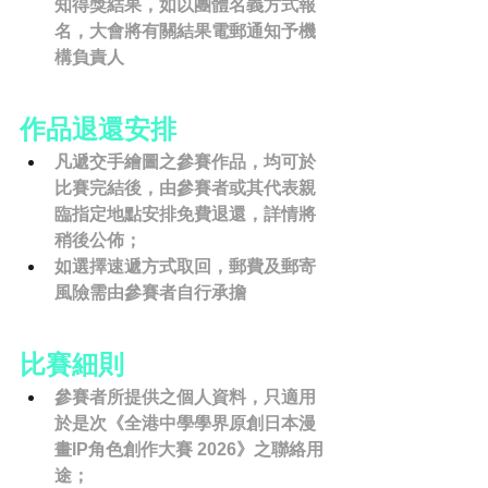
知得獎結果，如以團體名義方式報
名，大會將有關結果電郵通知予機
構負責人
作品退還安排
凡遞交手繪圖之參賽作品，均可於
比賽完結後，由參賽者或其代表親
臨指定地點安排免費退還，詳情將
稍後公佈；
如選擇速遞方式取回，郵費及郵寄
風險需由參賽者自行承擔
比賽細則
參賽者所提供之個人資料，只適用
於是次《全港中學學界原創日本漫
畫IP角色創作大賽 2026》之聯絡用
途；