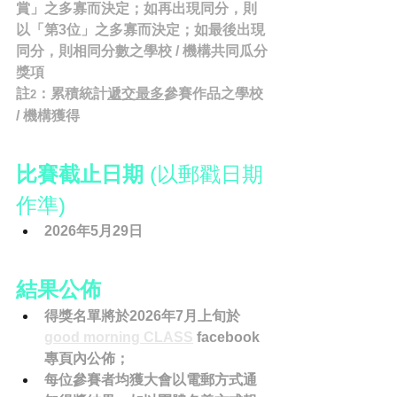
賞」之多寡而決定；如再出現同分，則
以「第3位」之多寡而決定；如最後出現
同分，則相同分數之學校 / 機構共同瓜分
獎項
註
：累積統計
遞交最多
參賽作品之學校 
2
/ 機構獲得
比賽截止日期 
(以郵戳日期
作準)
2026年5月29日 
結果公佈
得獎名單將於2026年7月上旬於
good morning CLASS
 facebook
專頁內公佈；
每位參賽者均獲大會以電郵方式通