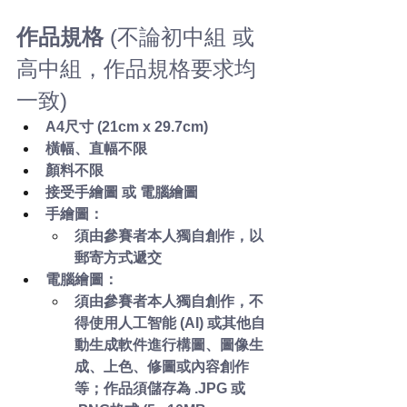
作品規格 
(不論初中組 或 
高中組，作品規格要求均
一致)
A4尺寸 (21cm x 29.7cm)
橫幅、直幅不限
顏料不限
接受手繪圖 或 電腦繪圖
手繪圖：
須由參賽者本人獨自創作，以
郵寄方式遞交
電腦繪圖：
須由參賽者本人獨自創作，不
得使用人工智能 (AI) 或其他自
動生成軟件進行構圖、圖像生
成、上色、修圖或內容創作
等；作品須儲存為 .JPG 或 