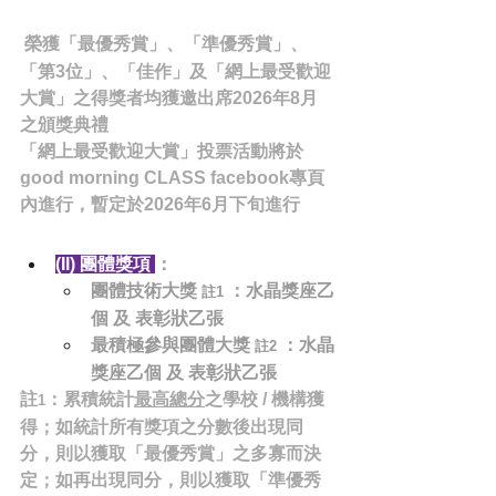
榮獲「最優秀賞」、「準優秀賞」、
「第3位」、「佳作」及「網上最受歡迎
大賞」之得獎者均獲邀出席2026年8月
之頒獎典禮
「網上最受歡迎大賞」投票活動將於
good morning CLASS facebook專頁
內進行，暫定於2026年6月下旬進行
(II) 團體獎項 
：
團體技術大獎 
：水晶獎座乙
註1 
個 及 表彰狀乙張
最積極參與團體大獎 
：水晶
註2 
獎座乙個 及 表彰狀乙張
註
：累積統計
最高總分
之學校 / 機構獲
1
得；如統計所有獎項之分數後出現同
分，則以獲取「最優秀賞」之多寡而決
定；如再出現同分，則以獲取「準優秀