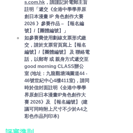
s.com.hk
，請謹記於電郵主旨
註明「遞交《全港中學學界原
創日本漫畫 IP 角色創作大賽
2026 》參賽作品 – 【報名編
號】/【團體編號】」
如參賽費使用劃線支票形式繳
交，請於支票背頁寫上【報名
編號】/【團體編號】 及 聯絡電
話，以郵寄 或 親身方式遞交至
good morning CLASS辦公
室 (地址：九龍觀塘鴻圖道44 - 
46號世紀中心4樓411室)，請同
時於信封面註明《全港中學學
界原創日本漫畫IP角色創作大
賽 2026》及 【報名編號】 (建
議可同時附上尺寸不少於A4之
彩色作品列印本)
評審準則