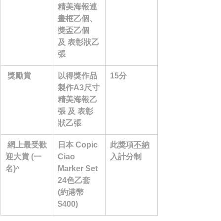
精美海報連
畫框乙個、
獎盃乙個 
及 表彰狀乙
張 
 獎勵賞
以得獎作品
15分
製作A3尺寸
精美海報乙
張 及 表彰
狀乙張
 網上最受歡
日本 Copic 
此獎項
不納
迎大賞 (一
Ciao 
入
計分制
名)
Marker Set 
^
24色乙套 
(約港幣 
$400)