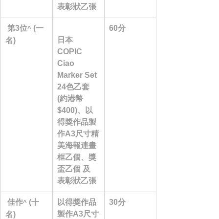
表彰狀乙張
 第3位
 (一
60分
^
日本 
名)
COPIC 
Ciao 
Marker Set 
24色乙套 
(約港幣 
$400)、以
得獎作品製
作A3尺寸精
美海報連畫
框乙個、獎
盃乙個 及 
表彰狀乙張
 佳作
 (十
以得獎作品
30分
^
製作A3尺寸
名)