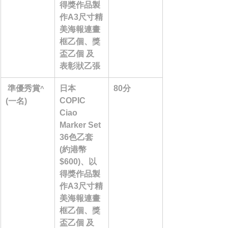
得獎作品製
作A3尺寸精
美海報連畫
框乙個、獎
盃乙個 及 
表彰狀乙張
 準優秀賞
日本 
80分
^
COPIC 
(一名)
Ciao 
Marker Set 
36色乙套 
(約港幣 
$600)、以
得獎作品製
作A3尺寸精
美海報連畫
框乙個、獎
盃乙個 及 