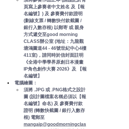
頁寫上參賽者中文姓名 及【報
名編號】) 及 參賽費付款證明 
(劃線支票 / 轉數快付款截圖 / 
銀行入數存根) 以郵寄 或 親身
方式遞交至good morning 
CLASS辦公室 (地址：九龍觀
塘鴻圖道44 - 46號世紀中心4樓
411室)，請同時於信封面註明
《全港中學學界原創日本漫畫
IP角色創作大賽 2026》及 【報
名編號】 
電腦繪圖：
須將 .JPG 或 .PNG格式之設計
圖 (設計圖檔案名稱必須以【報
名編號】命名) 及 參賽費付款
證明 (轉數快截圖 / 銀行入數存
根) 
電郵至
mangaip@goodmorningclas