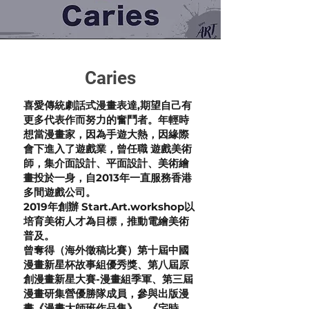
Caries
喜愛傳統劇話式漫畫表達,期望自己有
更多代表作而努力的奮鬥者。年輕時
想當漫畫家，因為手遊大熱，因緣際
會下進入了遊戲業，曾任職 遊戲美術
師，集介面設計、平面設計、美術繪
畫投於一身，自2013年一直服務香港
多間遊戲公司。
2019年創辦 Start.Art.workshop以
培育美術人才為目標，推動電繪美術
普及。
曾奪得（海外徵稿比賽）第十屆中國
漫畫新星杯故事組優秀獎、第八屆原
創漫畫新星大賽-漫畫組季軍、第三屆
漫畫研集營優勝隊成員，參與出版漫
畫《漫畫大師班作品集》、《宅時