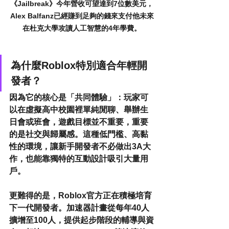
《Jailbreak》今年營收可望達到7位數美元，
Alex Balfanz已經賺到足夠的錢來支付他未來
在杜克大學攻讀人工智慧的4年學費。
為什麼Roblox特別適合年輕開
發者？
因為它的核心是「共同體驗」：玩家可
以在虛擬高中校園裡單純閒聊、舉辦生
日會或班會，遊戲目標並不重要，重要
的是社交與歸屬感。這種低門檻、高黏
性的環境，讓新手開發者不必做出3A大
作，也能靠獨特的互動設計吸引大量用
戶。
更難得的是，Roblox官方正在積極培育
下一代開發者。加速器計畫從每年40人
擴增至100人，提供起步階段的輔導與資