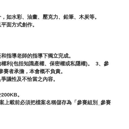
介，如水彩、油畫、壓克力、鉛筆、木炭
等。
以平面方式創作。
。
長和指導老師的指導下獨立完成。
利(包括知識產權、保密權或私隱權)。  3、參
參賽者承擔，本會概不負責。
具爭議性及不恰當之內容。
。
00KB。
案上載前必須把檔案名稱儲存為「參賽組別_參賽