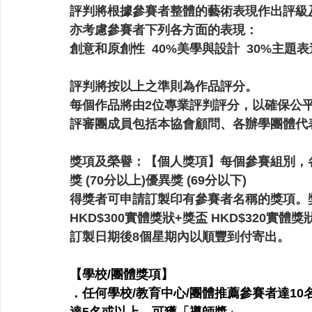
評判將根據參賽者整體的藝術表現作出評級
亦考慮參賽者下列各方面的表現：
創意和原創性  40%美學與設計  30%主題表達
評判將按以上之準則為作品評分。
每個作品將由2位專業評判評分，以確保公
評審團成員包括本協會顧問、各辦學團體代
獎項及榮譽：
【個人獎項】每個參賽組別，各設
獎 (70分以上)優異獎 (69分以下)
得獎者可申請訂製印有參賽者名稱的獎項。獎項​
HKD$300實體​獎狀+獎盃 HKD$320實體
訂製日期後8個星期內以順豐到付寄出。
【學校/團體獎項】
．任何學校/教育中心/團體推薦參賽者達1