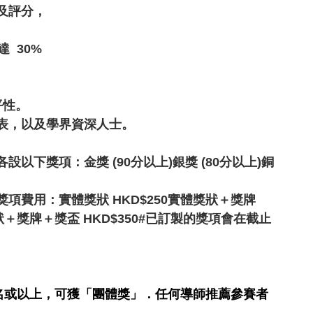
及評分，
  30%
平性。
表，以及學界資深人士。
以下獎項：金獎 (90分以上)銀獎 (80分以上)銅
費用：實體​獎狀 HKD$250實體​獎狀＋獎牌 
​獎狀＋獎牌＋獎盃 HKD$350#已訂製的獎項會在截止
0名或以上，可獲「團體獎」．任何導師推薦參賽者