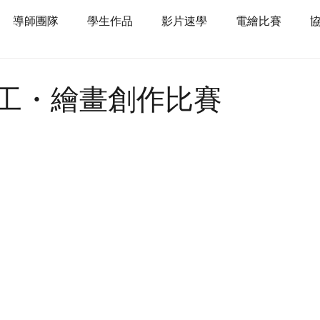
導師團隊
學生作品
影片速學
電繪比賽
手工・繪畫創作比賽