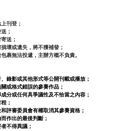
站上刊登；
發送；
付
寄送；
何損壞或遺失，將不獲補發；
致包裹無法投遞，主辦方概不負責。
音、錄影或其他形式等公開刊載或播放；
無關或格式錯誤的參賽作品；
辱成分或任何具爭議性及不恰當之內容；
章程；
位和評審委員會有權取消其參賽資格；
驗而作出的最後判斷；
賽者不得異議；