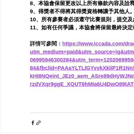
8、本協會保留更改以上所有條款內容及詮
9、得獎者不得將其得獎資格轉讓予其他人
10、所有參賽者必須遵守比賽規則，提交
11、如有任何爭議，本協會將保留最終決定
詳情可參閱：
https://www.iccada.com/dr
utm_medium=paid&utm_source=ig&utm
06995946300284&utm_term=120206995
84&fbclid=PAAaYLTLlGYvvkXkliP1R1N
kHI8NQeint_JEz0_aem_ASre89dHyWJ
rzdVXqr9ggE_XQUT6hMIa6U4DwO89tAT