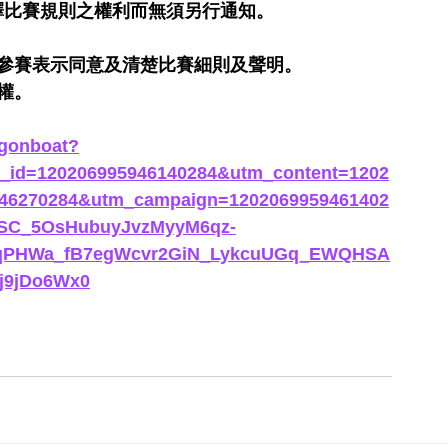
釋比賽規則之權利而無須另行通知。
。
及參賽表示同意及清楚比賽細則及聲明。
權。
agonboat?
_id=120206995946140284&utm_content=1202
946270284&utm_campaign=1202069959461402
nSC_5OsHubuyJvzMyyM6qz-
NqPHWa_fB7egWcvr2GiN_LykcuUGq_EWQHSA
j9jDo6Wx0