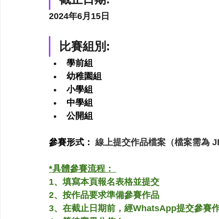
2024年6月15日
比賽組別:
學前組
幼稚園組
小學組
中學組​
公開組
參賽形式： 
線上提交作品檔案（檔案需為 JEP
*具體參賽流程： 
1、填寫本頁報名表格並提交
2、按作品要求準備參賽作品 
3、在截止日期前，經WhatsApp提交參賽