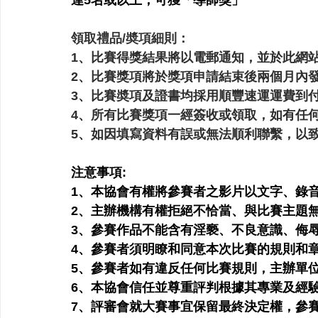
達5名或以上，可獲「導師獎」
領取禮品/奬項細則：
1、比賽得獎結果將以電郵通知，並於此網
2、比賽獎項將於獎項申請結束後兩個月內
3、比賽奬項及證書均採用
順豐速運運費到
4、所有比賽獎項一經簽收或領取，如有任
5、如因填寫資料有誤或無法順利聯繫，以
注意事項:
1、本協會有權將參賽者之影片以文字、錄
2、主辦機構有權拒絕不恰當、與比賽主題
3、參賽作品不能含有淫褻、不良意識、侮
4、參賽者須明瞭和同意本次比賽的規則和
5、參賽者如有違反任何比賽規則，主辦單
6、本協會信任並尊重評判根據其專業及經
7、評審會就大賽事宜保留最終決定權，參