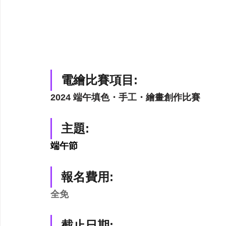
電繪比賽項目:
2024 端午填色・手工・繪畫創作比賽
主題:
端午節
報名費用:
全免
截止日期: