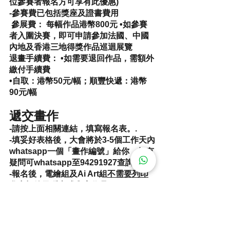
位參賽者報名方可享有此優惠)
-參賽費已包括獎座及證書費用
​ 
參展費： 每幅作品港幣800元
 •如參賽
者入圍決賽，即可申請參加法國、中國
內地及香港三地得獎作品巡迴展覽 ​
退畫手續費：
 •如需要退回作品，需額外
繳付手續費 
•自取：港幣50元/幅；順豐快遞：港幣
90元/幅 ​ 
遞交畫作
-請按上面相關連結，填寫報名表。.
-填妥好表格後，大會將於3-5個工作天內
whatsapp一個「畫作編號」給你，如有
疑問可whatsapp至94291927查詢。
-報名後，電繪組及Ai Art組
不需要列印
參賽標籤及遞交或郵寄作品
。
-如作品獲獎，參賽者需自行打印作品及
參賽標籤。
-請於遞交畫作前，將畫作編號填在「
參