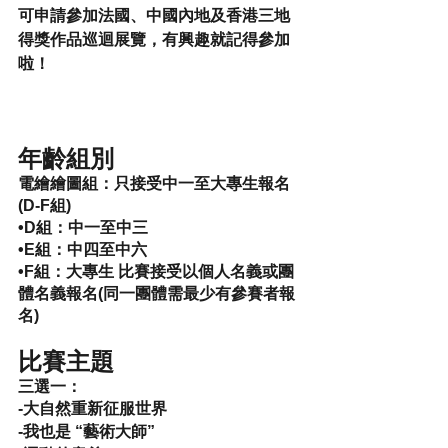
可申請參加法國、中國內地及香港三地
得獎作品巡迴展覽，有興趣就記得參加
啦！
年齡組別
電繪繪圖組​：
只接受中一至大專生報名 
(D-F組) 
•D組：中一至中三 
•E組：中四至中六 
•F組：大專生 比賽接受以個人名義或團
體名義報名(同一團體需最少有參賽者報
名) ​ 
比賽主題
三選一： 
-大自然重新征服世界
-我也是 “藝術大師”