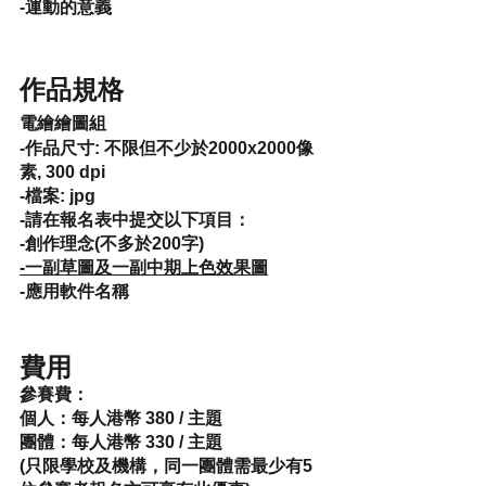
​-運動的意義
作品規格
電繪繪圖組
-​作品尺寸: 
不限但不少於2000x2000像
素, 300 dpi
-檔案:
 jpg
-請在報名表中提交以下項目：
-創作理念(不多於200字)
-一副草圖及一副中期上色效果圖
-應用軟件名稱
費用
參賽費：
個人：每人港幣 380 / 主題
團體：每人港幣 330 / 主題
(只限學校及機構，同一團體需最少有5