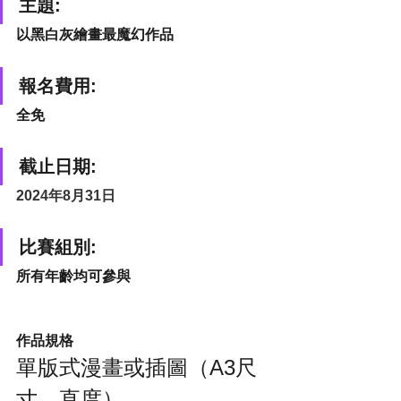
主題:
以黑白灰繪畫最魔幻作品
報名費用:
全免
截止日期:
2024年8月31日
比賽組別:
所有年齡均可參與
作品規格
單版式漫畫或插圖（A3尺
寸
、
直度）