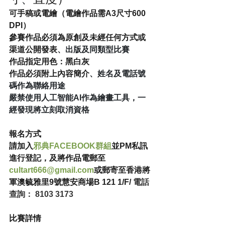
可手稿或電繪（電繪作品需A3尺寸600 
DPI）
參賽作品必須為原創及未經任何方式或
渠道公開發表
、出版及同類型比賽
作品指定用色：黑白灰
作品必須附上內容簡介
、姓名及電話號
碼作為聯絡用途
嚴禁使用人工智能AI作為繪畫工具，一
經發現將立刻取消資格
報名方式
請加入
邪典FACEBOOK群組
並PM私訊
進行登記，及將作品電郵至 
cultart666@gmail.com
或郵寄至香港將
軍澳毓雅里9號慧安商場B 121 1/F/ 
電話
查詢： 8103 3173
比賽詳情