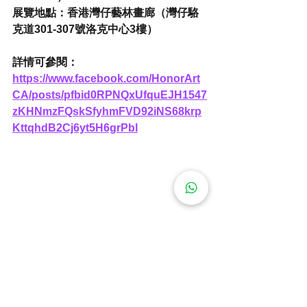
展覽地點：香港灣仔藝林畫廊（灣仔駱
克道301-307號洛克中心3樓）
詳情可參閱： 
https://www.facebook.com/HonorArt
CA/posts/pfbid0RPNQxUfquEJH1547
zKHNmzFQskSfyhmFVD92iNS68krp
KttqhdB2Cj6yt5H6grPbl
電繪比賽