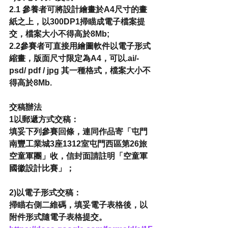
2.1 參養者可將設計繪畫於A4尺寸的畫
紙之上，以300DP1掃瞄成電子檔案提
交，檔案大小不得高於8Mb;
2.2參賽者可直接用繪圖軟件以電子形式
縮畫，版面尺寸限定為A4，可以.ai/-
psd/ pdf / jpg 其一種格式，檔案大小不
得高於8Mb.
交稿辦法
1以郵遞方式交稿：
填妥下列參賽回條，連同作品寄「屯門
南豐工業城3座1312室屯門西區第26旅
空童軍團」收，信封面請註明「空童軍
國徽設計比賽」；
2)以電子形式交稿：
掃瞄右側二維碼，填妥電子表格後，以
附件形式隨電子表格提交。