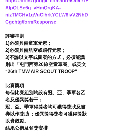
https://docs.google.com/forms/d/e/1F
AIpQLSe6g_vHmQrgKA-
nizTMCHv1gVuGlhrkYCLW8ivV2NhD
Cgchtg/formResponse
評審準則
1)必須具備童軍元素；
2)必須具備航空或飛行元素；
3)不論以文字或圖案的方式，必須能識
別出「屯門西第26旅空童軍團」或英文 
“26th TMW AIR SCOUT TROOP”
比賽獎項
每個比賽組別均設有冠、亞、季軍各乙
名及優異獎若干；
冠、亞、季軍得獎者均可獲得獎狀及書
券以作獎助 ；優異獎得獎者可獲得獎狀
以賚鼓勵。
結果公街及領獎安排