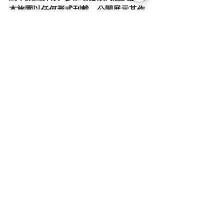
本旅園以任何形式刊載、公開展示其作
品及將有關作品製作成任何物品，例如
公開展覽會、主辦/附屬/關連機構的網
站、社交網站或出版物中公開展示或刊
載。
•如以郵遞方式遞交，郵件如有遺失、延
誤、郵遞錯誤或欠郵資未能成功遞交，
參加者須自行承擔，一概與本旅團無
關。
•參加者遞交參加表格，即表示完全同意
各項比賽規則。
•本旅團擁有對比賽詳情、細則、條款及
條件的最終解釋權。
•本比賽所收集的參加者個人資料，只供
處理有關本比賽的事宜及聯絡得獎者等
相關用途。
•參加者提供的個人資料將會在比賽結束
後3個月內銷毀，按比賽及條件公佈的姓