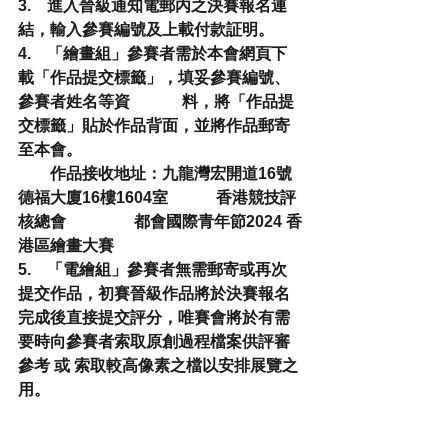
3.    進入晉級通知電郵內之決賽報名連
結，輸入參賽編號及上載付款証明。 
4.    「繪畫組」參賽者需於本會網頁下
載「作品提交標籤」，填妥參賽編號、
參賽者姓名等資             料，將「作品提
交標籤」貼於作品背面，並將作品郵寄
至本會。              
        作品接收地址：九龍灣宏開道16號 
德福大廈16樓1604室            香港競技評
核總會                 都會國際青年節2024 香
港區繪畫大賽 
5.    「電繪組」參賽者無需郵寄或再次
提交作品，初賽晉級作品將於決賽報名
完成後直接提交評分，唯賽會將於有需
要時向參賽者索取原創過程檔案供評審
參考 或 索取較高像素之檔以安排展覽之
用。