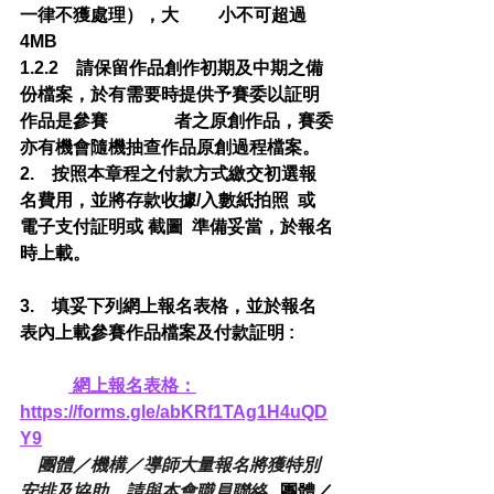
一律不獲處理），大         小不可超過
4MB           
1.2.2    請保留作品創作初期及中期之備
份檔案，於有需要時提供予賽委以証明
作品是參賽               者之原創作品，賽委
亦有機會隨機抽查作品原創過程檔案。
2.    按照本章程之付款方式繳交初選報
名費用，並將存款收據/入數紙拍照  或  
電子支付証明或 截圖  準備妥當，於報名
時上載。
3.    填妥下列網上報名表格，並於報名
表內上載參賽作品檔案及付款証明 :
 網上報名表格：
https://forms.gle/abKRf1TAg1H4uQD
Y9
團體／機構／導師大量報名將獲特別
安排及協助，請與本會職員聯絡
團體／