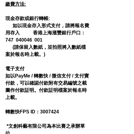
繳費方法:
現金存款或銀行轉帳​
:
      如以現金存入形式支付，請將報名費
用存入           香港上海滙豐銀行戶口：
747  040046  001
      (請保留入數紙，並拍照將入數紙檔
案於報名時上載。)
電子支付
如以PayMe / 轉數快 / 微信支付 / 支付寶 
付款，可以確認付款附有交易編號之截
圖作付款証明。付款証明檔案於報名時
上載。
轉數快FPS ID：3007424
 *文創科藝有限公司為本比賽之承辦單
位。