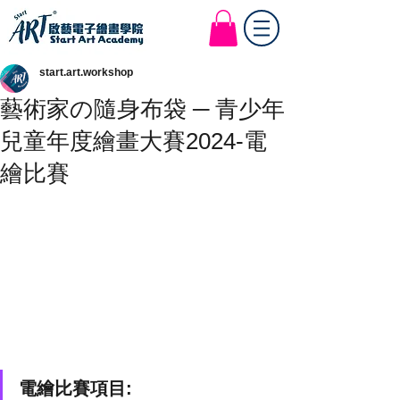
Start Art Workshop
start.art.workshop
藝術家の隨身布袋 ─ 青少年
兒童年度繪畫大賽2024-電
繪比賽
電繪比賽項目: