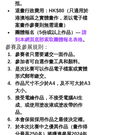
抵。
退畫行政費用：HK$80
（只適用於
港澳地區之實體畫作，若以電子檔
案畫作參賽則無需退畫）
團體報名（5份或以上作品）— 
請
到本網頁底部索取團體報名表格
。
參賽及參展規則：
參賽者只需要遞交
一面作品
。
參加者可自選作畫工具和顏料。
是次比賽可以作品電子檔案或實體
形式郵寄繳交。
作品尺寸不少於A4，及
不可大於A3
大小
。
接受電繪作品，不接受電腦AI生
成、或使用塗改液或塗改帶的作
品。
本會保留採用作品之最後決定權。
於本次比賽中之優異作品（畫作得
分最高250名）將獲邀參展2024年