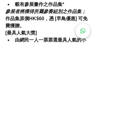
載有參展畫作之作品集*
參展者將獲得所屬參賽組別之作品集；
作品集原價HK$60，憑 
[早鳥優惠] 
可免
費獲贈。
[最具人氣大獎]
由網民一人一票票選最具人氣的小
畫家。
設「最具人氣大獎」獎盃，以及精
美美術用品大獎：
頭獎：
日本 Colleen coloured 
pencil 120色禮盒裝
二獎：
德國 Faber-Castell Solid 
Watercolours 48色
三獎：
日本櫻花牌 Koi Field 
Watercolors 30色
（總值港幣$1,400）
人氣大獎為特別獎項，不會影響
[個
人獎]及[團體獎]
之評審，可自由參
與投票。