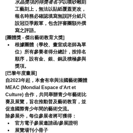
水晶獎項的得獎者名字
以噴砂雕刻
工藝刻上，無法以貼紙覆蓋更改，
報名時務必確認填寫無誤評分紙只
設冠亞季殿軍，包含評審團額外撰
寫之評語。
[團體獎 - 
傑出藝術教育大獎
]
根據團體（學校、畫室或老師為單
位）所有參賽者得分總計，按排名
順序，設有金、銀、銅及積極參與
獎項。
[巴黎年度畫展]
自2023年起，本會有幸與法國藝術團體 
MEAC (Mondial Espace d'Art et 
Culture) 合作，共同舉辦青少年藝術比
賽及展覽，旨在推動普及藝術教育，並
促進國際青少年間的藝術交流。
除參展外，每位參展者將可獲得：
官方電子參展邀請函/參展證明
展覽場刊小冊子