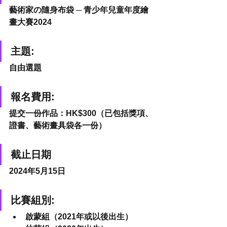
藝術家の隨身布袋 ─ 青少年兒童年度繪
畫大賽2024
主題:
自由選題
報名費用:
提交一份作品：HK$300
（已包括獎項、
證書、藝術畫具袋各一份）
截止日期
2024年5月15日
比賽組別:
啟蒙組（2021年或以後出生）