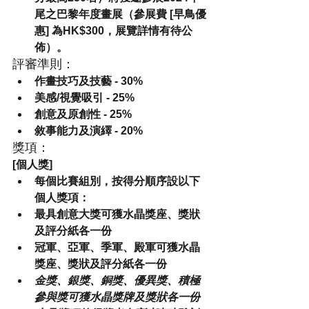
尾之巴黎年度畫展（參展費 
[早鳥優
惠]
 為HK$300，展覽詳情有待公
佈）。
評審準則：
作畫技巧及技藝 - 30%
美感/視覺吸引 - 25%
創意及原創性 - 25%
敘事能力及演繹 - 20%
獎項：
[個人獎]
每個比賽組別，按得分順序設以下
個人獎項：
最具創意大獎
可獲水晶獎座、獎狀
及評分紙各一份
冠軍、亞軍、季軍、殿軍
可獲水晶
獎座、獎狀及評分紙各一份
金獎、銀獎、銅獎、優異獎、積極
參與獎
可獲水晶獎牌及獎狀各一份