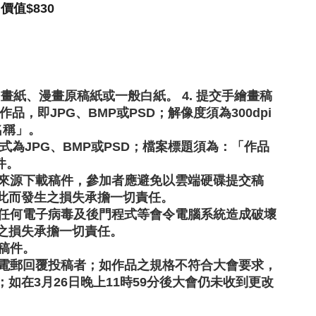
價值$830
圖畫紙、漫畫原稿紙或一般白紙。 4. 提交手繪畫稿
，即JPG、BMP或PSD；解像度須為300dpi
名稱」。
，格式為JPG、BMP或PSD；檔案標題須為：「作品
件。
等來源下載稿件，參加者應避免以雲端硬碟提交稿
此而發生之損失承擔一切責任。 
有任何電子病毒及後門程式等會令電腦系統造成破壞
之損失承擔一切責任。
之稿件。
以電郵回覆投稿者；如作品之規格不符合大會要求，
如在3月26日晚上11時59分後大會仍未收到更改