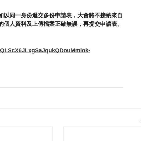
。
如以同一身份遞交多份申請表，大會將不接納來自
的個人資料及上傳檔案正確無誤，再提交申請表。
FAIpQLScX6JLxgSaJqukQDouMmlok-