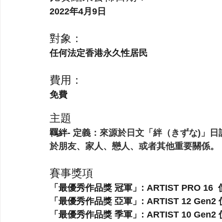
2022年4月9日
對象：
任何法定香港永久性居民
費用：
免費  
主題
羈絆- 
定義：來源於日文「絆（きずな)」日
於朋友、家人、戀人、或者其他重要關係。
賽事獎項
「最優秀作品獎 冠軍」: ARTIST PRO 16  價
「最優秀作品獎 亞軍」: ARTIST 12 Gen2 價
「最優秀作品獎 季軍」: ARTIST 10 Gen2 價