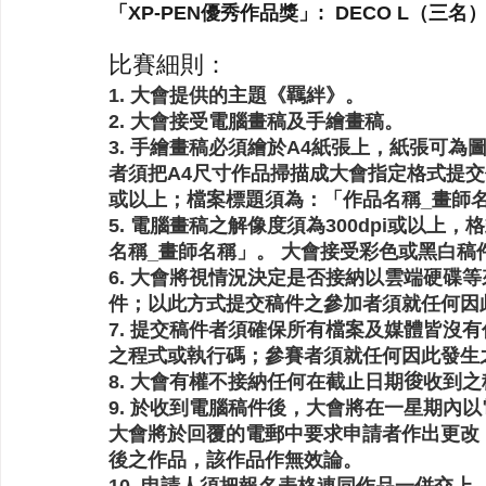
「XP-PEN優秀作品獎」:  DECO L（三名）
比賽細則：
1. 大會提供的主題《羈絆》。 
2. 大會接受電腦畫稿及手繪畫稿。
3. 手繪畫稿必須繪於A4紙張上，紙張可為
者須把A4尺寸作品掃描成大會指定格式提交作品
或以上；檔案標題須為：「作品名稱_畫師
5. 電腦畫稿之解像度須為300dpi或以上
名稱_畫師名稱」。 大會接受彩色或黑白稿
6. 大會將視情況決定是否接納以雲端硬碟
件；以此方式提交稿件之參加者須就任何因
7. 提交稿件者須確保所有檔案及媒體皆沒
之程式或執行碼；參賽者須就任何因此發生
8. 大會有權不接納任何在截止日期𢓭收到
9. 於收到電腦稿件後，大會將在一星期內
大會將於回覆的電郵中要求申請者作出更改；
後之作品，該作品作無效論。 