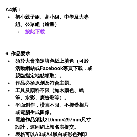
A4紙：
初小親子組、高小組、中學及大專
組、公眾組（繪畫）
按此下載
6. 作品要求
須於大會指定填色紙上填色（可於
活動網站或Facebook專頁下載，或
親臨指定地點領取）。
作品必須原創及符合主題。
工具及顏料不限（如木顏色、蠟
筆、水彩、廣告彩等）。
平面創作，橫直不限。不接受相片
或電腦生成圖像。
電繪作品須以210mm×297mm尺寸
設計，連同網上報名表提交。
表格可以A3或A4黑白或彩色列印