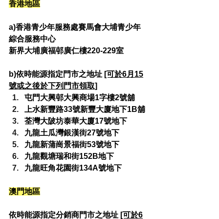
香港地區
a)香港青少年服務處賽馬會大埔青少年
綜合服務中心
新界大埔廣福邨廣仁樓220-229室
b)依時能源指定門市之地址 
[可於6月15
號或之後於下列門市領取]
屯門大興邨大興商場1字樓2號舖
上水新豐路33號新豐大廈地下1B舖
荃灣大陂坊泰華大廈17號地下
九龍土瓜灣銀漢街27號地下
九龍新蒲崗景福街53號地下
九龍觀塘瑞和街152B地下
九龍旺角花園街134A號地下
澳門地區
依時能源指定分銷商門市之地址 
[可於6