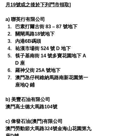
月19號或之後於下列門市領取]
a) 聯英行有限公司
巴素打爾古街 83 – 87 號地下
關閘馬路18號地下
內港6B碼頭
祐漢市場街 524 號 D 地下
筷子基南街 14 號多寶花園地下 A 
D 座
羅神父街 25A 號地下
澳門氹仔柯維納馬路南新花園第一
座地Q 鋪
b) 美豐石油有限公司
澳門高士德大馬路104號
c) 偉發石油(澳門)有限公司
澳門勞動節大馬路324號金海山花園第九
座D舖