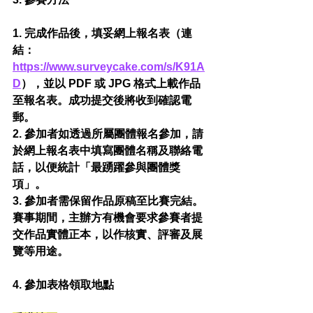
1. 完成作品後，填妥網上報名表（連
結：
https://www.surveycake.com/s/K91A
D
），並以
 PDF 或 JPG 格式上載作品
至報名表。成功提交後將收到確認電
郵。
2. 參加者如透過所屬團體報名參加，請
於網上報名表中填寫團體名稱及聯絡電
話，以便統計「最踴躍參與團體獎
項」。
3. 參加者需保留作品原稿至比賽完結。
賽事期間，主辦方有機會要求參賽者提
交作品實體正本，以作核實、評審及展
覽等用途。​
4. 參加表格領取地點