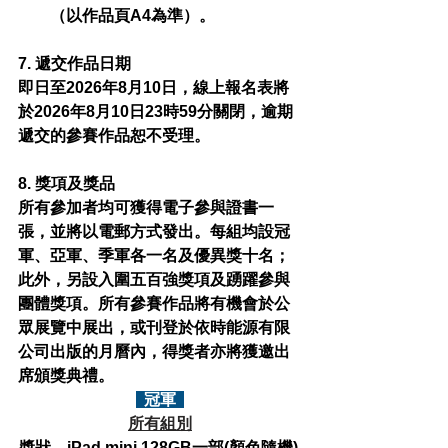
（以作品頁A4為準）。
7. 遞交作品日期
即日至2026年8月10日，線上報名表將
於2026年8月10日23時59分關閉，逾期
遞交的參賽作品恕不受理。
8. 獎項及獎品
所有參加者均可獲得電子參與證書一
張，並將以電郵方式發出。每組均設冠
軍、亞軍、季軍各一名及優異獎十名；
此外，另設入圍五百強獎項及踴躍參與
團體獎項。所有參賽作品將有機會於公
眾展覽中展出，或刊登於依時能源有限
公司出版的月曆內，得獎者亦將獲邀出
席頒獎典禮。
  冠軍  
所有組別
獎狀、iPad mini 128GB一部(顏色隨機) 