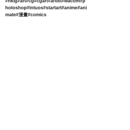
#hkig
#art
#cg
#cgart
#artist
#wacom
#p
hotoshop
#intuos
#startart
#anime
#ani
mate
#漫畫
#comics