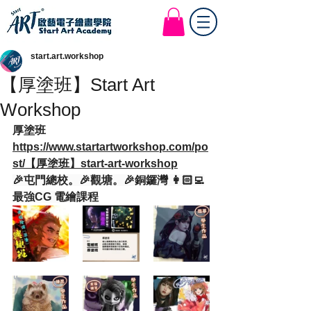
Start Art Workshop
start.art.workshop
【厚塗班】Start Art
Workshop
厚塗班
https://www.startartworkshop.com/po
st/【厚塗班】start-art-workshop
🎉屯門總校。🎉觀塘。🎉銅鑼灣 👩🏻‍💻
最強CG 電繪課程