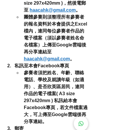
size 297x420mm )，然後電郵
至 
haacahk@gmail.com
。
團體參賽則須整理所有參賽者
的報名資料於本會提供之Excel
檔內，連同每位參賽者作品的
電子檔案（須以參賽者姓名命
名檔案）上傳至Google雲端後
再分享連結至 
haacahk@gmail.com
。
私訊至本會Facebook專頁
參賽者須把姓名、年齡、聯絡
電話、學校及就讀年級（如適
用）、是否欣英區居民，連同
作品的電子檔案( A3 size 
297x420mm ) 私訊給本會
Facebook專頁，若文件檔案過
大，可上傳至Google雲端後再
分享連結。
郵寄