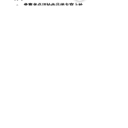
參賽者必須於作品後方寫上姓
名、年齡、聯絡電話、學校及
就讀年級（如適用）、是否欣
英區居民，然後郵寄至 將軍澳
寶林邨寶寧樓301室 ，信件封
面註明: 關愛藝術繪畫大賽
郵寄報名會以郵戳為準。
一切郵遞錯誤，本會恕不負
責。
參賽者可選以上任意一種報名
方式，並填寫及遞交以下文
件：
I. 比賽作品（如為電繪作
品，格式須為JPG，檔案
大小不得少於2MB）
II. 參加者資料（即姓名、
年齡、聯絡電話、學校及
就讀年級（如適用）、是