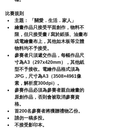
比賽規則
主題： 
「關愛．生活．家人」
繪畫作品只接受平面創作，物料不
限，但只接受畫 / 寫於紙張、油畫布
或電繪畫布上，其他如木板等立體
物料均不予接受。
參賽者只須遞交作品，每幅作品尺
寸為A3（297x420mm），其他紙
型不予接收。電繪作品格式須為
JPG，尺寸為A3（3508×4961像
素，解析度300dpi）。
參賽作品必須為參賽者親自繪畫的
原創作品，否則會被取消參賽資
格。
首200名參賽者將獲贈禮物乙份。
請勿一稿多投。
不接受影印本。