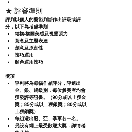
★ 評審準則
評判以個人的藝術判斷作出評級或評
分，以下為考慮準則:
結構/構圖美感及視覺張力
意念及主題表達
創意及原創性
技巧運用
顏色運用技巧
獎項
評判將為每幅作品評分，評選出
金、銀、銅級別，每位參賽者均會
獲發評等證書。（90分或以上獲金
獎；85分或以上獲銀獎；80分或以
上獲銅獎）
每組選出冠、亞、季軍各一名。
另設有網上最受歡迎大獎，詳情稍